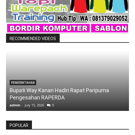
RECOMMENDED VIDEOS
PEMERINTAHAN
Bupati Way Kanan Hadiri Rapat Paripurna
Pengesahan RAPERDA
admin
-
July 15, 2026
0
a
POPULAR