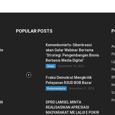
POPULAR POSTS
P
Kemenkominfo-Siberkreasi
Ad
te
akan Gelar Webinar Bertema
P
‘Strategi: Pengembangan Bisnis
Berbasis Media Digital’
L
September 16, 2022
News
P
B
Fraksi Demokrat Mengkritik
Pelayanan RSUD BOB Bazar
N
November 21, 2016
Parlementaria
So
Po
AN
DPRD LAMSEL MINTA
REALISASIKAN APRESIASI
MASYARAKAT ME LALUI E POKIR