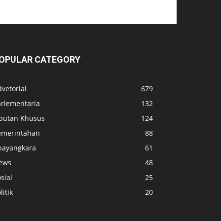
OPULAR CATEGORY
vetorial
679
arlementaria
132
iputan Khusus
124
emerintahan
88
hayangkara
61
ews
48
sial
25
litik
20