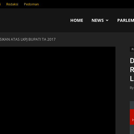
i
Redaksi
Pedoman
COM
HOME
NEWS
PARLEM
KAN ATAS LKPJ BUPATI TA 2017
P
L
By