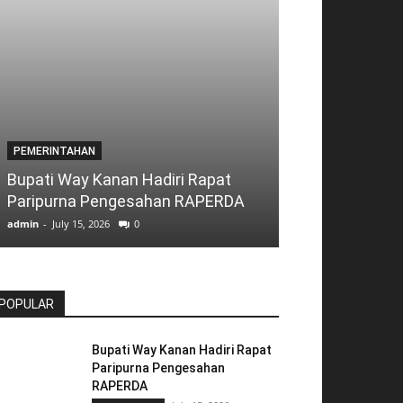
PEMERINTAHAN
Pemkab Way K
PEMERINTAHAN
Komitmen Wuj
Bupati Way Kanan Hadiri Rapat
Yang Bersih, T
Paripurna Pengesahan RAPERDA
Akuntabel
admin
-
July 15, 2026
0
admin
-
July 14, 2026
POPULAR
Bupati Way Kanan Hadiri Rapat
Paripurna Pengesahan
RAPERDA