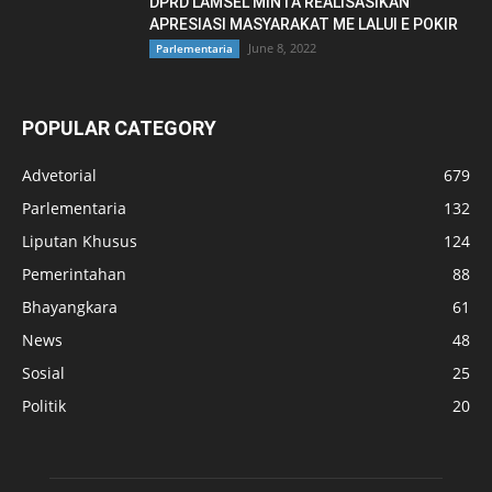
DPRD LAMSEL MINTA REALISASIKAN
APRESIASI MASYARAKAT ME LALUI E POKIR
June 8, 2022
Parlementaria
POPULAR CATEGORY
Advetorial
679
Parlementaria
132
Liputan Khusus
124
Pemerintahan
88
Bhayangkara
61
News
48
Sosial
25
Politik
20