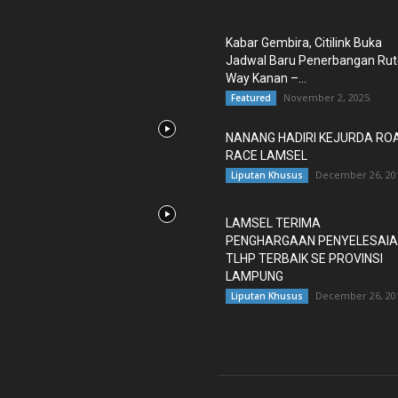
Kabar Gembira, Citilink Buka
Jadwal Baru Penerbangan Rut
Way Kanan –...
November 2, 2025
Featured
NANANG HADIRI KEJURDA RO
RACE LAMSEL
December 26, 20
Liputan Khusus
LAMSEL TERIMA
PENGHARGAAN PENYELESAI
TLHP TERBAIK SE PROVINSI
LAMPUNG
December 26, 20
Liputan Khusus