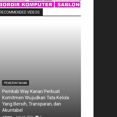
RECOMMENDED VIDEOS
PEMERINTAHAN
MILITER
Pemkab Way Kanan Perkuat
Komitmen Wujudkan Tata Kelola
Kodim 0427/W
Yang Bersih, Transparan, dan
Kemanunggala
Akuntabel
Rakyat
admin
-
July 14, 2026
0
admin
-
July 13, 202