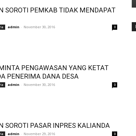
 SOROTI PEMKAB TIDAK MENDAPAT
admin
-
November 30, 2016
ria
0
 MINTA PENGAWASAN YANG KETAT
A PENERIMA DANA DESA
admin
-
November 30, 2016
ria
0
 SOROTI PASAR INPRES KALIANDA
admin
-
November 29, 2016
ria
0