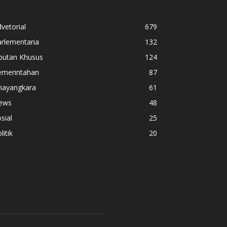
vetorial
679
rlementaria
132
iputan Khusus
124
emerintahan
87
hayangkara
61
ews
48
sial
25
litik
20