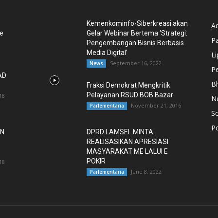
Kemenkominfo-Siberkreasi akan
Ad
e
Gelar Webinar Bertema ‘Strategi:
Pa
Pengembangan Bisnis Berbasis
Media Digital’
L
September 16, 2022
News
P
AD
B
Fraksi Demokrat Mengkritik
Pelayanan RSUD BOB Bazar
18
N
November 21, 2016
Parlementaria
So
Po
AN
DPRD LAMSEL MINTA
REALISASIKAN APRESIASI
MASYARAKAT ME LALUI E
POKIR
18
June 8, 2022
Parlementaria