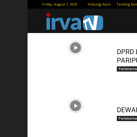
Friday, August 7, 2026
Hubungi Kami
Tentang Ka
IRVATV.C
DPRD 
PARIP
Parlementa
DEWA
Parlementa