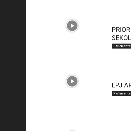
PRIO
SEKO
Parlementa
LPJ A
Parlementa