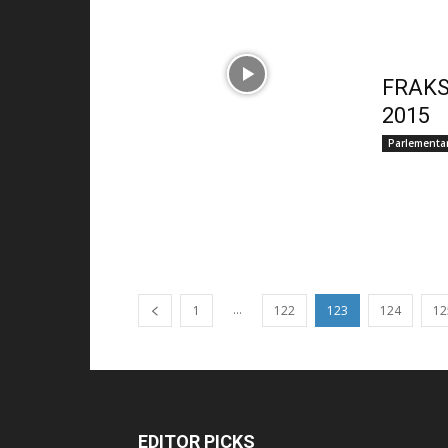
FRAKS
2015
Parlementa
...
1
122
123
124
12
EDITOR PICKS