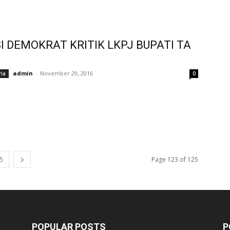
I DEMOKRAT KRITIK LKPJ BUPATI TA
admin
-
November 29, 2016
ria
0
5
Page 123 of 125
POPULAR POSTS
P