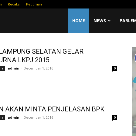
mi
Redaksi
Pedoman
HOME
NEWS
PARLE
OM
LAMPUNG SELATAN GELAR
URNA LKPJ 2015
admin
-
December 1, 2016
ria
0
N AKAN MINTA PENJELASAN BPK
admin
-
December 1, 2016
ria
0