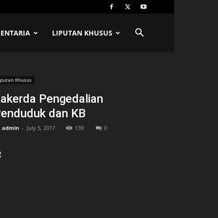
ENTARIA
LIPUTAN KHUSUS
iputan Khusus
akerda Pengedalian
enduduk dan KB
admin
-
July 5, 2017
139
0