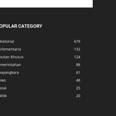
OPULAR CATEGORY
vetorial
679
arlementaria
132
iputan Khusus
124
emerintahan
88
hayangkara
61
ews
48
sial
25
litik
20