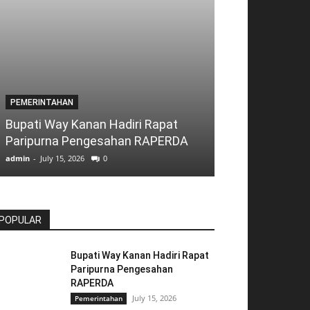
PEMERINTAHAN
Pemkab Way K
PEMERINTAHAN
Komitmen Wuj
Bupati Way Kanan Hadiri Rapat
Yang Bersih, T
Paripurna Pengesahan RAPERDA
Akuntabel
admin
-
July 15, 2026
0
admin
-
July 14, 2026
POPULAR
Bupati Way Kanan Hadiri Rapat
Paripurna Pengesahan
RAPERDA
July 15, 2026
Pemerintahan