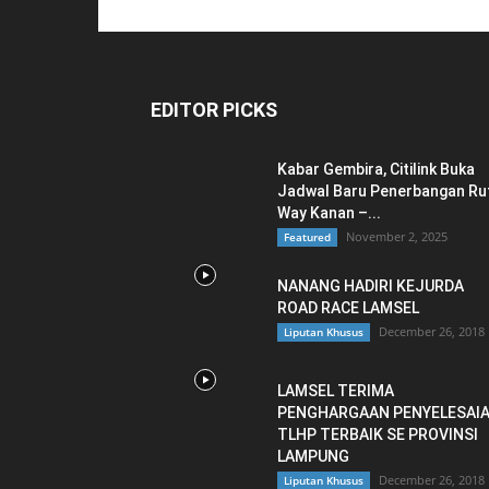
EDITOR PICKS
Kabar Gembira, Citilink Buka
Jadwal Baru Penerbangan Ru
Way Kanan –...
November 2, 2025
Featured
NANANG HADIRI KEJURDA
ROAD RACE LAMSEL
December 26, 2018
Liputan Khusus
LAMSEL TERIMA
PENGHARGAAN PENYELESAI
TLHP TERBAIK SE PROVINSI
LAMPUNG
December 26, 2018
Liputan Khusus