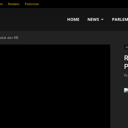
mi
Redaksi
Pedoman
COM
HOME
NEWS
PARLEM
uduk dan KB
L
R
P
By