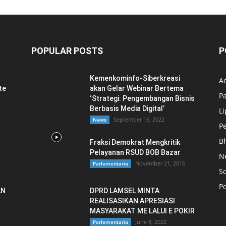
POPULAR POSTS
P
Kemenkominfo-Siberkreasi
Ad
te
akan Gelar Webinar Bertema
P
‘Strategi: Pengembangan Bisnis
Berbasis Media Digital’
L
September 16, 2022
News
P
B
Fraksi Demokrat Mengkritik
Pelayanan RSUD BOB Bazar
N
November 21, 2016
Parlementaria
So
Po
AN
DPRD LAMSEL MINTA
REALISASIKAN APRESIASI
MASYARAKAT ME LALUI E POKIR
June 8, 2022
Parlementaria