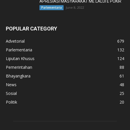
APRESIASI MASYARAKAT ME LALUI E POKIR
June 8, 2022
Parlementaria
POPULAR CATEGORY
Advetorial
679
Parlementaria
132
Liputan Khusus
124
Pemerintahan
88
Bhayangkara
61
News
48
Sosial
25
Politik
20