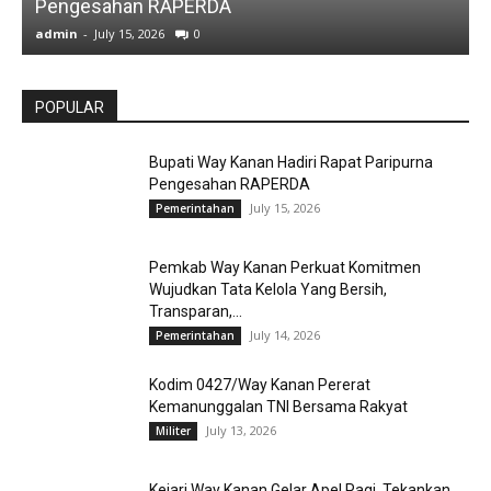
Pengesahan RAPERDA
admin
-
July 15, 2026
0
a
POPULAR
Bupati Way Kanan Hadiri Rapat Paripurna
Pengesahan RAPERDA
July 15, 2026
Pemerintahan
Pemkab Way Kanan Perkuat Komitmen
Wujudkan Tata Kelola Yang Bersih,
Transparan,...
July 14, 2026
Pemerintahan
Kodim 0427/Way Kanan Pererat
Kemanunggalan TNI Bersama Rakyat
July 13, 2026
Militer
Kejari Way Kanan Gelar Apel Pagi, Tekankan