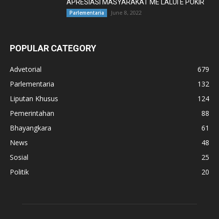
APRESIASI MASYARAKAT ME LALUI E POKIR
June 8, 2022
Parlementaria
POPULAR CATEGORY
Advetorial
679
Parlementaria
132
Liputan Khusus
124
Pemerintahan
88
Bhayangkara
61
News
48
Sosial
25
Politik
20