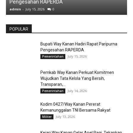
Pengesahan RAPERDA
admin
-
July 15, 2026
0
a
POPULAR
Bupati Way Kanan Hadiri Rapat Paripurna
Pengesahan RAPERDA
July 15, 2026
Pemerintahan
Pemkab Way Kanan Perkuat Komitmen
Wujudkan Tata Kelola Yang Bersih,
Transparan,...
July 14, 2026
Pemerintahan
Kodim 0427/Way Kanan Pererat
Kemanunggalan TNI Bersama Rakyat
July 13, 2026
Militer
Kejari Way Kanan Gelar Apel Pagi, Tekankan