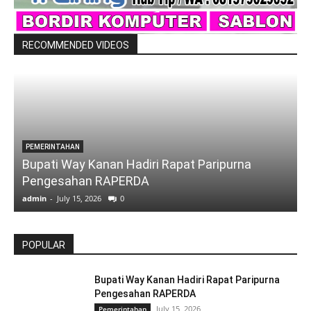
RECOMMENDED VIDEOS
PEMERINTAHAN
Bupati Way Kanan Hadiri Rapat Paripurna
Pengesahan RAPERDA
admin
-
July 15, 2026
0
a
POPULAR
Bupati Way Kanan Hadiri Rapat Paripurna
Pengesahan RAPERDA
July 15, 2026
Pemerintahan