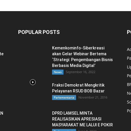
POPULAR POSTS
P
Kemenkominfo-Siberkreasi
Ad
te
akan Gelar Webinar Bertema
P
‘Strategi: Pengembangan Bisnis
Berbasis Media Digital’
L
September 16, 2022
News
P
B
Fraksi Demokrat Mengkritik
Pelayanan RSUD BOB Bazar
N
November 21, 2016
Parlementaria
So
Po
AN
DPRD LAMSEL MINTA
REALISASIKAN APRESIASI
MASYARAKAT ME LALUI E POKIR