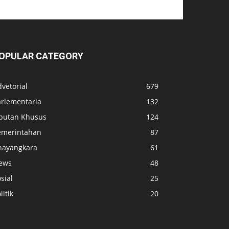
OPULAR CATEGORY
vetorial
679
arlementaria
132
iputan Khusus
124
emerintahan
87
hayangkara
61
ews
48
sial
25
litik
20