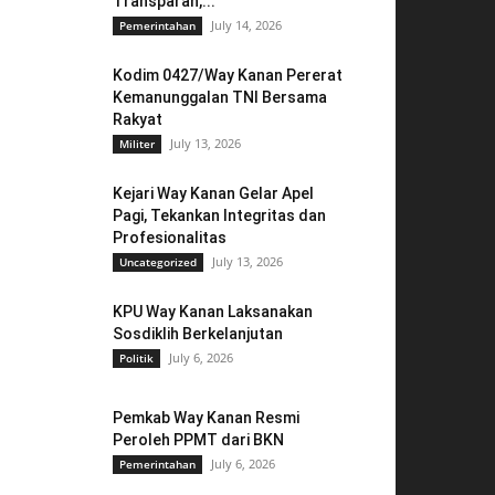
Transparan,...
July 14, 2026
Pemerintahan
Kodim 0427/Way Kanan Pererat
Kemanunggalan TNI Bersama
Rakyat
July 13, 2026
Militer
Kejari Way Kanan Gelar Apel
Pagi, Tekankan Integritas dan
Profesionalitas
July 13, 2026
Uncategorized
KPU Way Kanan Laksanakan
Sosdiklih Berkelanjutan
July 6, 2026
Politik
Pemkab Way Kanan Resmi
Peroleh PPMT dari BKN
July 6, 2026
Pemerintahan