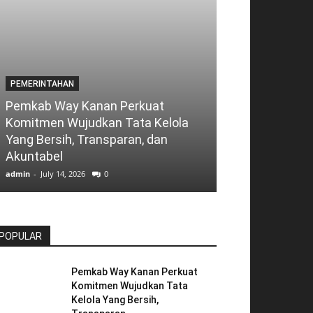
PEMERINTAHAN
MILITER
Pemkab Way Kanan Perkuat
Komitmen Wujudkan Tata Kelola
Kodim 0427/W
Yang Bersih, Transparan, dan
Kemanunggal
Akuntabel
Rakyat
admin
-
July 14, 2026
0
admin
-
July 13, 2026
POPULAR
Pemkab Way Kanan Perkuat
Komitmen Wujudkan Tata
Kelola Yang Bersih,