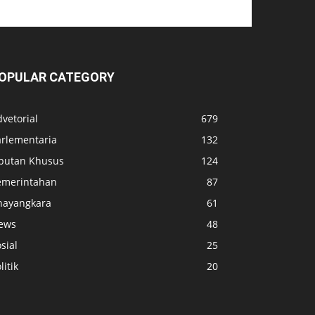
OPULAR CATEGORY
vetorial
679
arlementaria
132
iputan Khusus
124
emerintahan
87
hayangkara
61
ews
48
sial
25
litik
20