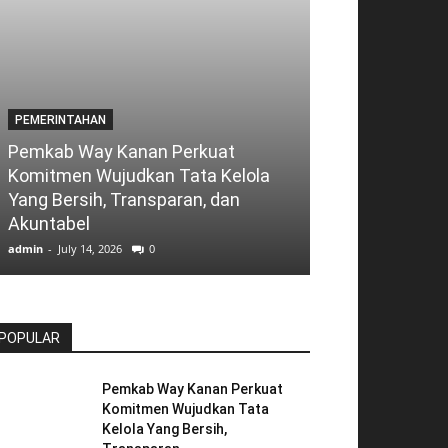
PEMERINTAHAN
MILITER
Pemkab Way Kanan Perkuat
Komitmen Wujudkan Tata Kelola
Kodim 0427/W
Yang Bersih, Transparan, dan
Kemanunggal
Akuntabel
Rakyat
admin
-
July 14, 2026
0
admin
-
July 13, 2026
POPULAR
Pemkab Way Kanan Perkuat
Komitmen Wujudkan Tata
Kelola Yang Bersih,