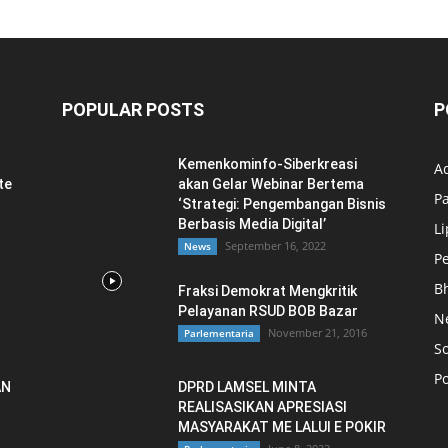
POPULAR POSTS
P
Kemenkominfo-Siberkreasi
Ad
te
akan Gelar Webinar Bertema
P
‘Strategi: Pengembangan Bisnis
Berbasis Media Digital’
L
September 16, 2022
News
P
B
Fraksi Demokrat Mengkritik
Pelayanan RSUD BOB Bazar
N
November 21, 2016
Parlementaria
So
Po
AN
DPRD LAMSEL MINTA
REALISASIKAN APRESIASI
MASYARAKAT ME LALUI E POKIR