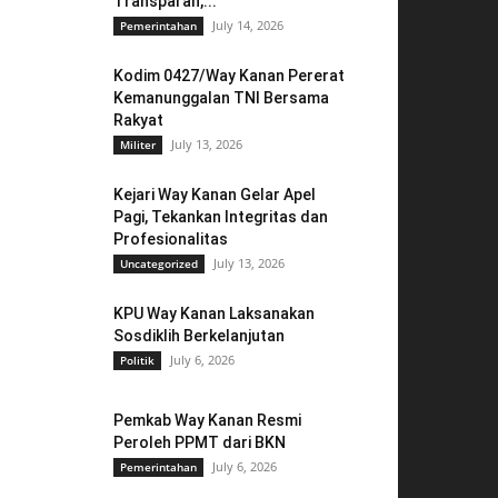
Transparan,...
July 14, 2026
Pemerintahan
Kodim 0427/Way Kanan Pererat
Kemanunggalan TNI Bersama
Rakyat
July 13, 2026
Militer
Kejari Way Kanan Gelar Apel
Pagi, Tekankan Integritas dan
Profesionalitas
July 13, 2026
Uncategorized
KPU Way Kanan Laksanakan
Sosdiklih Berkelanjutan
July 6, 2026
Politik
Pemkab Way Kanan Resmi
Peroleh PPMT dari BKN
July 6, 2026
Pemerintahan